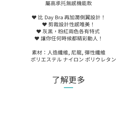
屬高承托無感機能款
❤️ 比 Day Bra 再加濶側翼設計！
❤️ 剪裁設計性感唯美！
❤️ 灰黑，粉紅兩色各有特式
❤️ 讓你任何時候都精彩動人！
素材：人造纖維, 尼龍, 彈性纖維
ポリエステル ナイロン ポリウレタン
了解更多