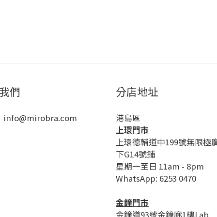
我們
分店地址
 info@mirobra.com
港島區
上環門市
上環德輔道中199號無限極
下G14號鋪
星期一至日 11am - 8pm
WhatsApp: 6253 0470
金鐘門市
金鐘道93號金鐘廊1樓Lab