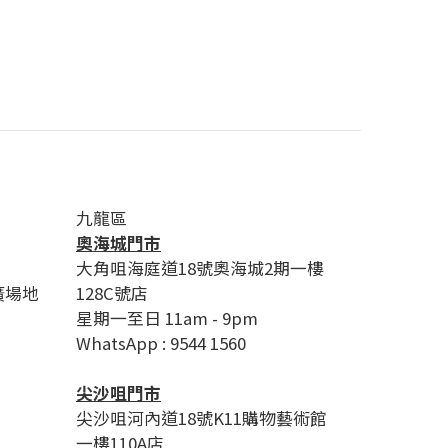
九龍區
奧海城門市
大角咀海庭道18號奧海城2期一樓
廣場地
128C號店
星期一至日 11am - 9pm
WhatsApp : 9544 1560
尖沙咀門市
尖沙咀河內道18號K11購物藝術館
一樓110A店