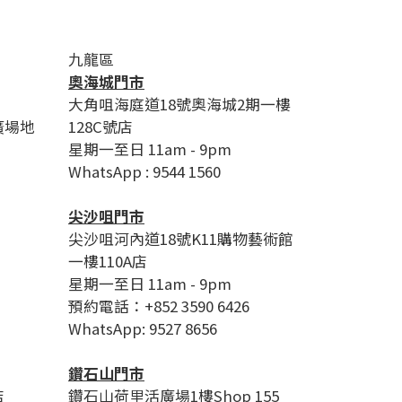
九龍區
奧海城門市
大角咀海庭道18號奧海城2期一樓
廣場地
128C號店
星期一至日 11am - 9pm
WhatsApp : 9544 1560
尖沙咀門市
尖沙咀河內道18號K11購物藝術館
一樓110A店
星期一至日 11am - 9pm
預約電話：+852 3590 6426
WhatsApp: 9527 8656
鑽石山門市
店
鑽石山荷里活廣場1樓Shop 155