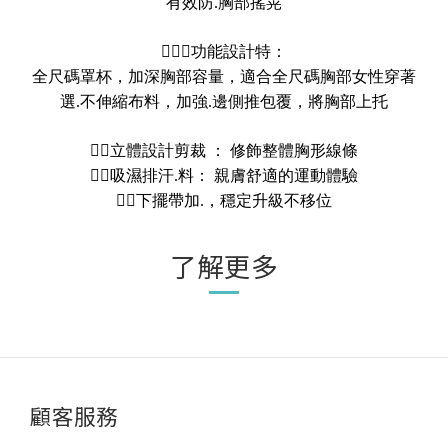
有效防.胸部搖晃
🧘🏻‍♀️
功能設計特：
全尺碼罩杯，加深胸部容量，適合全尺碼胸部女性穿著
選.不伸縮布料，加強.邊側推包覆，將胸部上托
👉🏻
立體設計剪裁 ： 修飾整體胸形線條
👉🏻
吸濕排汗.料： 親膚舒適的運動體驗
👉🏻
下擺帶加.，穩定升級不移位
了解更多
顧客服務