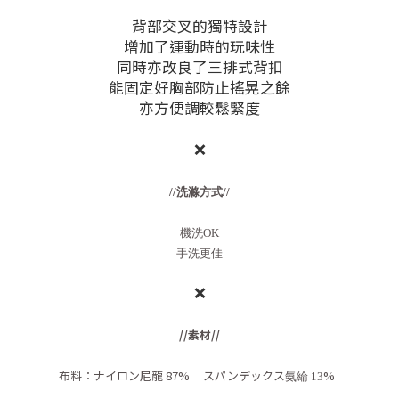
背部交叉的獨特設計
增加了運動時的玩味性
同時亦改良了三排式背扣
能固定好胸部防止搖晃之餘
亦方便調較鬆緊度
❌
//洗滌方式//
機洗OK
手洗更佳
❌
//素材//
布料：ナイロン尼龍 87% スパンデックス
%
氨綸 13