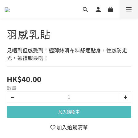
羽感乳貼
見唔到但感受到！極薄絲滑布料舒適貼身，性感防走
光，著禮服最啱！
HK$40.00
數量
加入購物車
加入追蹤清單