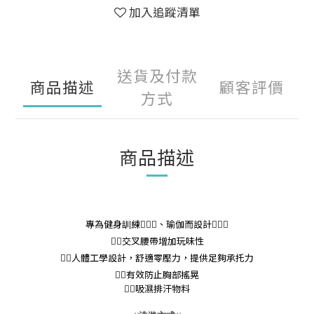
加入追蹤清單
送貨及付款
商品描述
顧客評價
方式
商品描述
專為健身訓練🏃🏻‍♀️、瑜伽而設計🧘🏻‍♀️
👉🏻交叉腰帶增加玩味性
👉🏻人體工學設計，舒適零壓力，提供足夠承托力
👉🏻有效防止胸部搖晃
吸濕排汗物料
👉🏻