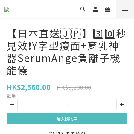
【日本直送🇯🇵】3️⃣0️⃣秒
見效❗️Y字型瘦面+育乳神
器SerumAnge負離子機
能儀
HK$2,560.00
HK$3,200.00
數量
加入購物車
加入追蹤清單