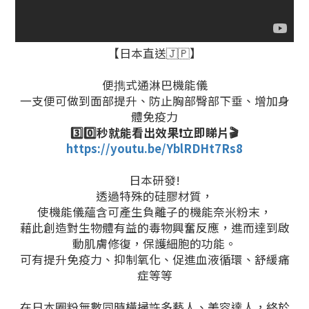
【日本直送🇯🇵】
便擕式通淋巴機能儀
一支便可做到面部提升、防止胸部臀部下垂、增加身
體免疫力
3️⃣0️⃣秒就能看出效果❗️立即睇片🎬
https://youtu.be/YblRDHt7Rs8
日本研發!
透過特殊的硅膠材質，
使機能儀蘊含可產生負離子的機能奈米粉末，
藉此創造
對生物體有益的
毒物興奮反應，進而達到啟
動肌膚修復，保護細胞的功能。
可有提升免疫力、抑制氧化、促進血液循環、舒緩痛
症等等
在日本圈粉無數同時橫掃許多藝人、美容達人，終於