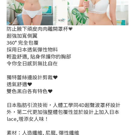
防止腋下頑皮肉肉離開罩杯💗
超強加寬側翼
360° 完全包覆
採用日本透氣彈性物料
輕盈舒適, 貼身保護你的胸部
令你全日感到無比自在
獨特蕾絲邊設計剪裁❤️
透氣舒適❤️
雙色黑白各有特色❤️
日本脂肪引流技術，人體工學同4D超聲波罩杯設計
外，第二代更加強整體包覆性並於設計上加入日本
lace,增添女人味！
素材：人造纖維, 尼龍, 彈性纖維