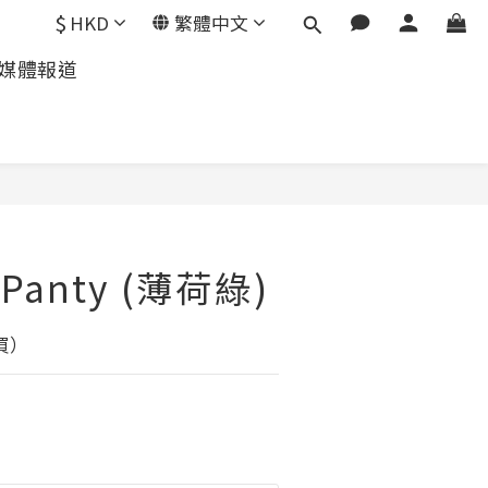
$
HKD
繁體中文
媒體報道
 Panty (薄荷綠)
買）