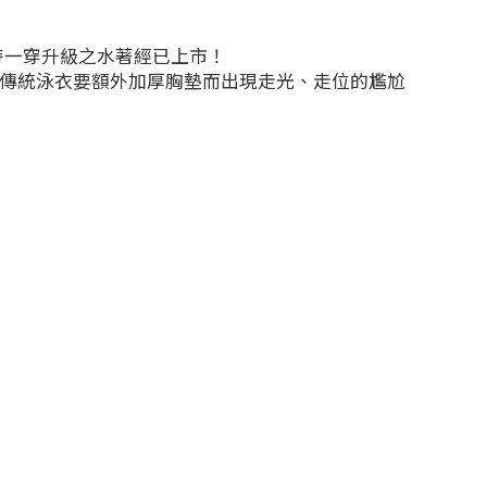
待一穿升級之水著經已上市！
決傳統泳衣要額外加厚胸墊而出現走光、走位的尷尬