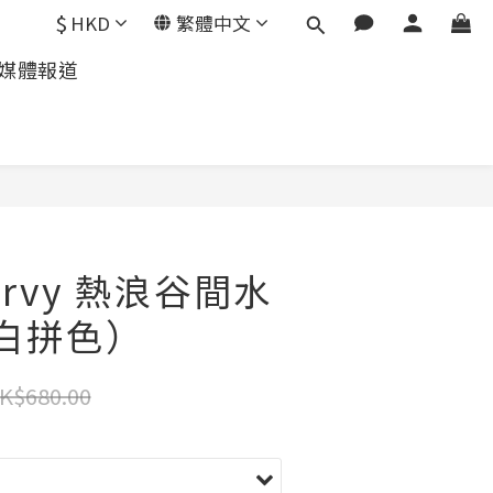
$
HKD
繁體中文
媒體報道
Curvy 熱浪谷間水
藍白拼色）
K$680.00