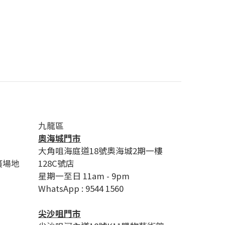
九龍區
奧海城門市
大角咀海庭道18號奧海城2期一樓
廣場地
128C號店
星期一至日 11am - 9pm
WhatsApp : 9544 1560
尖沙咀門市