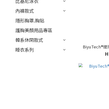
比基尼泳衣
內褲款式
隱形胸罩.胸貼
護胸美顏用品專區
韓系休閑款式
BiyuTech®️
睡衣系列
H