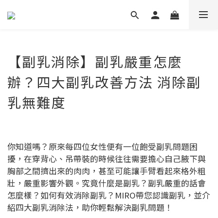
【副乳消除】副乳嚴重怎麼
辦？四大副乳改善方法 消除副
乳無難度
你知道嗎？原來每四位女性便有一位飽受副乳問題困
擾，在穿背心、吊帶裝的時候往往需要擔心自己腋下與
胸部之間擠出來的肉肉，甚至可能讓手臂看起來格外粗
壯，嚴重影響外觀。究竟什麼是副乳？副乳嚴重的話會
怎麼樣？如何有效消除副乳？MIRO帶您認識副乳，並介
紹四大副乳消除法，助你輕鬆解決副乳問題！