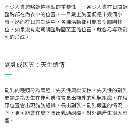
不少人會忽略調整胸型的重要性——甚少人會在日間調
整胸部在內衣中的位置，一旦戴上胸圍便是十幾個小
時。然而在日常生活中，各種活動都可能會令胸圍移
位，如果沒有定期調整胸圍至正確位置，就容易導致副
乳的形成。
副乳成因五：天生遺傳
副乳的種類分為兩種：先天性與後天性，先天性的副乳
問題是指天生在非乳房位置長出額外的乳腺組織，在相
應位置會出現脂肪組織，長出副乳。副乳嚴重的情況
下，更可能會在皮下長出乳頭組織，對外觀產生很大影
響。