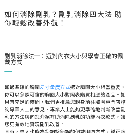
如何消除副乳？副乳消除四大法 助
你輕鬆改善外觀！
副乳消除法一：選對內衣大小與學會正確的佩
戴方式
通過準確的胸圍
尺寸量度方式
選對胸圍大小相當重要，
你可以參照可信的胸圍大小對照表購買相應的產品。如
果有充足的時間，我們更推薦您親身前往胸圍專門店諮
詢專業人士的意見，專業人士能夠更準確地判斷改善副
乳的方法與向您介紹有助消除副乳的功能內衣款式，讓
您更有效地實現副乳改善。
同時，專人也能為您調整錯誤的佩戴胸圍方式，矯正胸