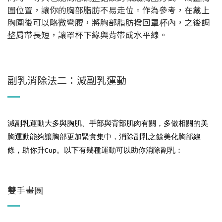
圍位置，讓你的胸部脂肪不易走位。作為參考，在戴上
胸圍後可以略微彎腰，將胸部脂肪撥回罩杯內，之後調
整肩帶長短，讓罩杯下緣與背帶成水平線。
副乳消除法二：減副乳運動
減副乳運動大多與胸肌、手部與背部肌肉有關，多做相關的美
胸運動能夠讓胸部更加緊實集中，消除副乳之餘美化胸部線
條，助你升Cup。以下有幾種運動可以助你消除副乳：
雙手畫圓