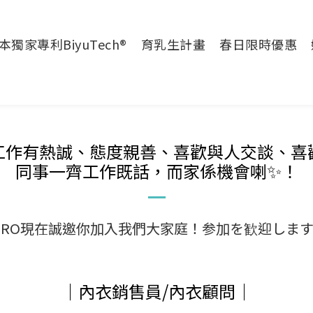
本獨家專利BiyuTech®
育乳生計畫
春日限時優惠
工作有熱誠、態度親善、喜歡與人交談、喜
✨
同事一齊工作既話，而家係機會喇
！
IRO現在誠邀你加入我們大家庭！参加を歓迎しま
｜內衣銷售員/內衣顧問｜