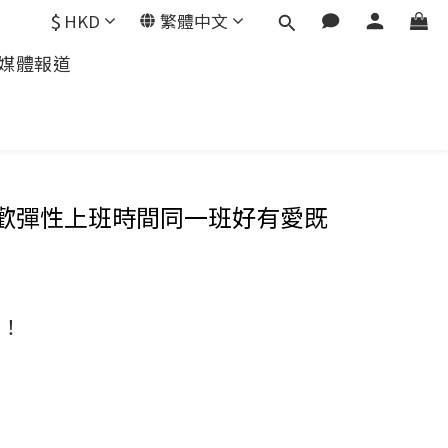
$
HKD
繁體中文
媒體報道
歡彈性上班時間同一班好有愛既
す！