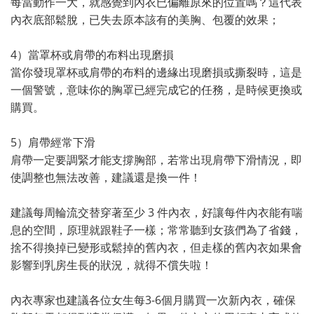
每當動作一大，就感覺到內衣已偏離原來的位置嗎？這代表
內衣底部鬆脫，已失去原本該有的美胸、包覆的效果；
4）當罩杯或肩帶的布料出現磨損
當你發現罩杯或肩帶的布料的邊緣出現磨損或撕裂時，這是
一個警號，意味你的胸罩已經完成它的任務，是時候更換或
購買。
5）肩帶經常下滑
肩帶一定要調緊才能支撐胸部，若常出現肩帶下滑情況，即
使調整也無法改善，建議還是換一件！
建議每周輪流交替穿著至少 3 件內衣，好讓每件內衣能有喘
息的空間，原理就跟鞋子一樣；常常聽到女孩們為了省錢，
捨不得換掉已變形或鬆掉的舊內衣，但走樣的舊內衣如果會
影響到乳房生長的狀況，就得不償失啦！
內衣專家也建議各位女生每3-6個月購買一次新內衣，確保