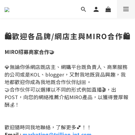
🛍️歡迎各品牌/網店主與MIRO合作🛍️
MIRO招募商家合作🤝
💎無論你係網店既店主、網購平台既負責人、商業服務
的公司或是KOL、blogger，又對我地既貨品興趣，我
地都歡迎你成為我地既合作伙伴🙌🏼。
🤝合作伙伴可以選擇以不同的形式例如直播🎬，出
POST，向您的網絡推薦介紹MIRO產品，以獲得豐厚報
酬💰！
歡迎隨時同我地聯絡，了解更多💕！！
Email :
marketing@trillion-int.com