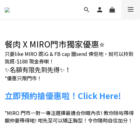
餐肉 X MIRO門市
獨家優惠⭐
只要like MIRO 既iG & FB cap 圖send 俾佢地，就可以拎到
我既-$188 現金券喇！
✨
名額有限先到先得
✨
！
*優惠只限門市！
立即預約搶優惠啦！Click Here!
*MIRO 門市一對一專注選擇最適合你嘅內衣! 教你除咗帶得
靚仲要帶得啱! 咁先至可以矯正胸型！令你隨時自信加分！