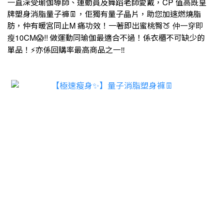
一直深受瑜伽導師、運動員及舞蹈老師愛戴，
值高既皇
CP
牌塑身消脂量子褲
，佢獨有量子晶片，助您加速燃燒脂
👖
肪，仲有暖宮同止
痛功效！一著即出蜜桃臀
M
仲一穿即
🍑
😱
做運動同瑜伽最適合不過！係衣櫃不可缺少的
瘦10CM
!!
單品！
亦係回購率最高商品之一
⚡
‼️