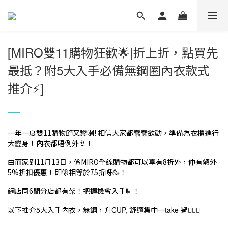
[MIRO
雙
11
購物狂歡
|
折上折，點買先
🌟
最抵？附
5
大入手必備無鋼圈內衣款式
推介
]
⚡️
一年一度雙11購物節又黎喇! 相信大家都蠢蠢欲動，準備為衣櫃進行
大變身！內衣都唔例外👙！
由而家到11月13日，係MIRO全線購物都可以享有8折外，仲有額外
5%折扣優惠！即係相等於75折呀🥳！
網店同6間分店都有架！把握機會入手喇！
以下推介
5
大入手內衣，無鋼，升
CUP,
舒適集中一
take
過
🙆🏻‍♀️