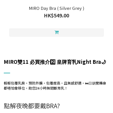
MIRO Day Bra ( Silver Grey )
HK$549.00
MIRO
11
Night Bra
雙
必買推介
2️⃣
皇牌育乳
🌙
輕輕包覆乳房，預防外擴，包覆度高，且無感舒適，
訓覺轉身
🛌🏻
都唔怕會移位，助您
24
小時無間斷育乳！
點解夜晚都要戴BRA?