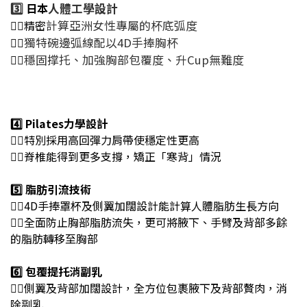
3️⃣
日本
人體工學設計
👉🏻精密
計算亞洲女性專屬的杯底弧度
👉🏻
獨特碗邊弧線配以4D手捧胸杯
👉🏻
穩固撑托、加強胸部包覆度、升Cup無難度
4️⃣ Pilates
力學設計
👉🏻
特別採用高回彈力肩帶使穩定性更高
👉🏻
脊椎能得到更多支撐，矯正「寒背」情況
5️⃣ 脂肪引流技術
👉🏻
4D手捧罩杯及側翼加闊設計能計算人體脂肪生長方向
👉🏻
全面防止胸部脂肪流失，更可將腋下、手臂及背部多餘
的脂肪轉移至胸部
6️⃣ 包覆提托消副乳
👉🏻
側翼及背部加闊設計，全方位包裹腋下及背部贅肉，消
除副乳