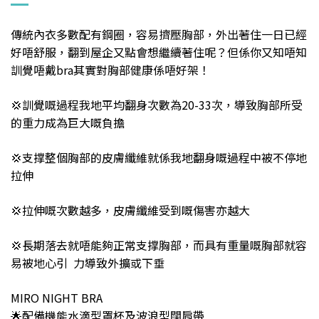
傳統內衣多數配有鋼圈，容易擠壓胸部，外出著住一日已經
好唔舒服，翻到屋企又點會想繼續著住呢？但係你又知唔知
訓覺唔戴bra其實對胸部健康係唔好架！
💢訓覺嘅過程我地平均翻身次數為20-33次，導致胸部所受
的重力成為巨大嘅負擔
支撑整個胸部的皮膚纖維就係我地翻身嘅過程中被不停地
💢
拉伸
拉伸嘅次數越多，
纖維受到嘅傷害亦越大
💢
皮膚
長期落去就唔能夠正常支撑胸部，而具有重量嘅胸部就容
💢
易被地心引 力導致外擴或下垂
MIRO NIGHT BRA
🌟配備機能水滴型罩杯及波浪型闊肩帶