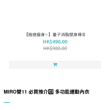
【極速瘦身✨】量子消脂塑身褲👖
HK$490.00
HK$980.00
MIRO
雙
11
必買推介
多功能運動內衣
4️⃣