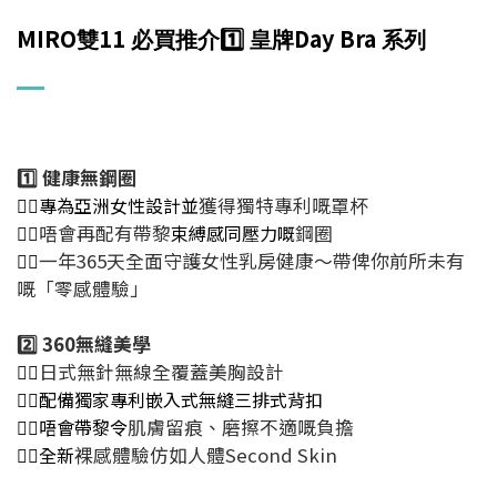
MIRO
11
Day Bra
雙
必買推介
1️⃣
皇牌
系列
1️⃣ 健康無鋼圈
👉🏻專為亞洲女性設計並
獲得獨特專利嘅罩杯
👉🏻
唔會再配有帶黎
束縛感同壓力嘅
鋼圈
👉🏻
一年365天全面守護女性乳房健康～帶俾你前所未有
嘅「零感體驗」
2️⃣ 360
無縫美學
👉🏻
日式無針無線全覆蓋美胸設計
👉🏻
配備獨家專利嵌入式無縫三排式背扣
👉🏻唔會帶黎令
肌膚留痕、磨擦不適嘅負擔
👉🏻全新
裸感體驗仿如人體Second Skin