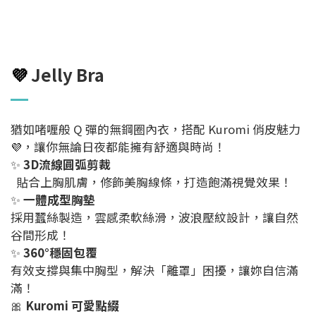
💜
Jelly Bra
猶如啫喱般 Q 彈的無鋼圈內衣，搭配 Kuromi 俏皮魅力
💜
，讓你無論日夜都能擁有舒適與時尚！
✨
3D流線圓弧剪裁
貼合上胸肌膚，修飾美胸線條，打造飽滿視覺效果！
✨
一體成型胸墊
採用蠶絲製造，雲感柔軟絲滑，波浪壓紋設計，讓自然
谷間形成！
✨
360°穩固包覆
有效支撐與集中胸型，解決「離罩」困擾，讓妳自信滿
滿！
🎀
Kuromi 可愛點綴