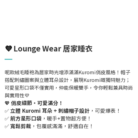
💜
Lounge Wear 居家睡衣
呢款絨毛睡袍為居家時光增添滿滿Kuromi俏皮風格！帽子
搭配刺繡圖案與立體耳朵設計，展現Kuromi嘅獨特魅力；
可愛星形口袋不僅實用，仲能保暖雙手，令你輕鬆兼具時尚
與實用性💜
💖
俏皮細節・可愛滿分！
✅
立體 Kuromi 耳朵 + 刺繡帽子設計
，可愛爆表！
✅
前方星形口袋
，暖手+置物超方便！
✅
寬鬆剪裁
，包覆感滿滿，舒適自在！