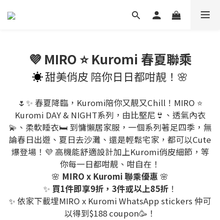
💜 MIRO ⭐ Kuromi 春夏聯乘
☀️
甜美俏皮 陪你日日都咁靚！🌸
🌷✨ 春夏降臨，Kuromi陪你又靚又Chill！MIRO ⭐
Kuromi DAY & NIGHT系列，由比堅尼👙、透氣內衣
💫、柔軟睡衣🛏️ 到慵懶居家服，一個系列著足四季，無
論春日出遊、夏日去沙灘、還是輕鬆宅家，都可以Cute
爆登場！💜 高機能舒適設計加上Kuromi俏皮細節，等
你每一日都咁靚、咁自在！
🌸
MIRO x Kuromi 聯乘優惠
🌸
✨
買1件即享9折，3件或以上85折
！
✨
依家下載埋MIRO x Kuromi WhatsApp stickers 仲可
以得到$188 coupon🥳！