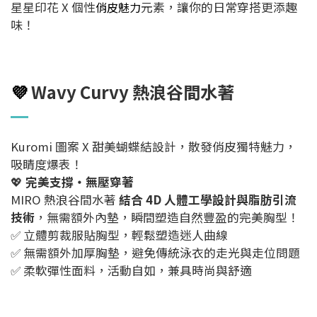
星星印花 X 個性
俏皮魅力
元素，讓你的日常穿搭更添趣
味！
💜
Wavy Curvy 熱浪谷間水著
Kuromi 圖案 X 甜美蝴蝶結設計，散發俏皮獨特魅力，
吸睛度爆表！
💖
完美支撐・無壓穿著
MIRO 熱浪谷間水著
結合 4D 人體工學設計與脂肪引流
技術
，無需額外內墊，瞬間塑造自然豐盈的完美胸型！
✅ 立體剪裁服貼胸型，輕鬆塑造迷人曲線
✅ 無需額外加厚胸墊，避免傳統泳衣的走光與走位問題
✅ 柔軟彈性面料，活動自如，兼具時尚與舒適