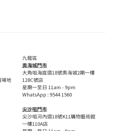
九龍區
奧海城門市
大角咀海庭道18號奧海城2期一樓
廣場地
128C號店
星期一至日 11am - 9pm
WhatsApp : 9544 1560
尖沙咀門市
尖沙咀河內道18號K11購物藝術館
一樓110A店