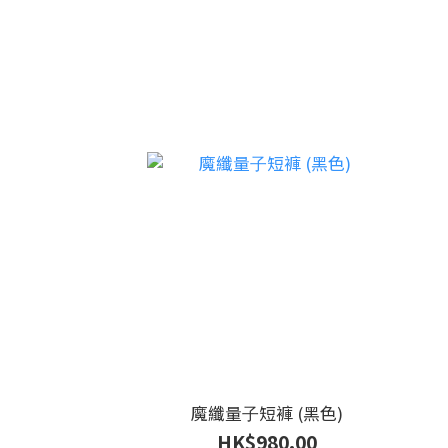
魔纖量⼦短褲 (黑色)
HK$980.00