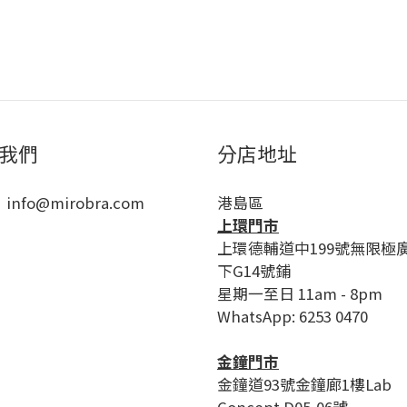
我們
分店地址
 info@mirobra.com
港島區
上環門市
上環德輔道中199號無限極
下G14號鋪
星期一至日 11am - 8pm
WhatsApp: 6253 0470
金鐘門市
金鐘道93號金鐘廊1樓Lab