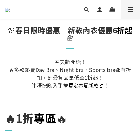
🌸
春日限時優惠｜新款內衣優惠6
折起
🌸
春天新開始
！
🔥多款熱賣Day Bra、Night bra、Sports bra都有折
扣，部分貨品更低至1折起！
仲唔快啲入手❤️
買定春夏新款🌸
！
🔥1折
專區
🔥