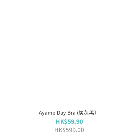
Ayame Day Bra (炭灰黑）
HK$59.90
HK$599.00