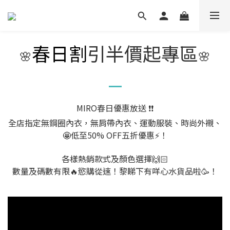
春日割
引半價起專區
🌸
🌸
MIRO春日優惠放送 ❗❗
全店指定無鋼圈內衣，
無肩帶內衣、運動服裝、時尚外襯、
低至50% OFF五折優惠⚡！
🤩
各樣熱銷款式及顏色選擇🙌🏻
數量及碼數有限
慾購從速！黎睇下有咩心水貨品啦
！
🔥
🥳