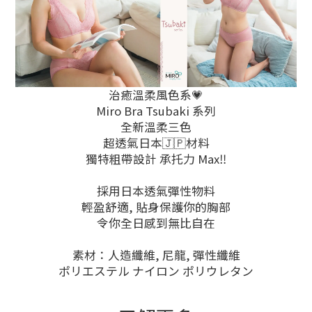
治癒溫柔風色系💗
Miro Bra Tsubaki 系列
全新溫柔三色
超透氣日本🇯🇵材料
獨特粗帶設計 承托力 Max‼️
採用日本透氣彈性物料
輕盈舒適, 貼身保護你的胸部
令你全日感到無比自在
素材：人造纖維, 尼龍, 彈性纖維
ポリエステル ナイロン ポリウレタン