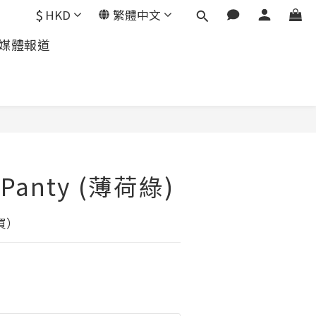
$
HKD
繁體中文
媒體報道
 Panty (薄荷綠)
買）