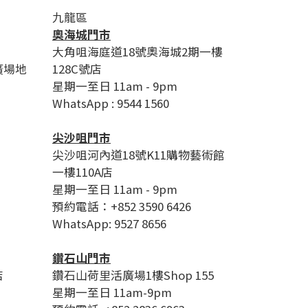
九龍區
奧海城門市
大角咀海庭道18號奧海城2期一樓
廣場地
128C號店
星期一至日 11am - 9pm
WhatsApp : 9544 1560
尖沙咀門市
尖沙咀河內道18號K11購物藝術館
一樓110A店
星期一至日 11am - 9pm
預約電話：+852 3590 6426
WhatsApp: 9527 8656
鑽石山門市
店
鑽石山荷里活廣場1樓Shop 155
星期一至日 11am-9pm