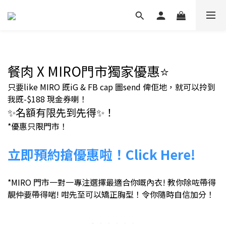
餐肉 X MIRO門市
獨家優惠⭐
只要like MIRO 既iG & FB cap 圖send 俾佢地，就可以拎到
我既-$188 現金券喇！
✨
名額有限先到先得
✨
！
*優惠只限門市！
立即預約搶優惠啦！Click Here!
*MIRO 門市一對一專注選擇最適合你嘅內衣! 教你除咗帶得
靚仲要帶得啱! 咁先至可以矯正胸型！令你隨時自信加分！