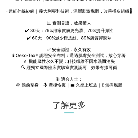
▫️ 遠紅外線紗線｜義大利專利技術，深層刺激燃脂，改善橘皮組織🌡️
📊 實測見證．效果驚人
✔️ 30天：79%用家皮膚更光滑、70%提升彈性
✔️ 60天：90%減少橙皮紋、89%膚質彈潤💫
✅ 安全認證．永久有效
🧪 Oeko-Tex®️ 認證安全布料：通過肌膚安全測試，放心穿著
💧 機能屬性永久不變：科技纖維不因水洗而消失
🔍 經獨立國際臨床實驗室實測認可，效果有據可循
🎯 適合人士：
👰 婚前塑身｜🤱 產後恢復｜💼 久坐上班族｜💃 無痛燃脂
了解更多