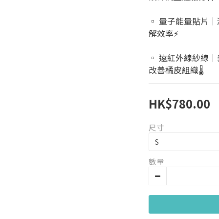
▫️ 量子能量貼片
解效率⚡️
▫️ 遠紅外線紗線
改善橘皮組織🌡️
HK$780.00
尺寸
數量