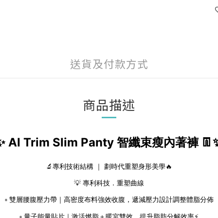
送貨及付款方式
商品描述
AI Trim Slim Panty 智纖束瘦內著褲
✨
👖
🔬專利技術結構 ｜ 劃時代重塑身形美學🔥
💡 專利科技．重塑曲線
▫️ 雙層腰腹壓力帶｜高密度布料強效收腹，遞減壓力設計調整體脂分佈
▫️ 量子能量貼片｜激活燃脂＋暖宮雙效，提升脂肪分解效率⚡️