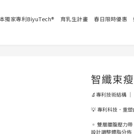
本獨家專利BiyuTech®
育乳生計畫
春日限時優惠
智纖束瘦
🔬專利技術結構 ｜
💡 專利科技．重
▫️ 雙層腰腹壓力
設計調整體脂分佈