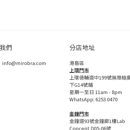
我們
分店地址
 info@mirobra.com
港島區
上環門市
上環德輔道中199號無限極
下G14號鋪
星期一至日 11am - 8pm
WhatsApp: 6253 0470
金鐘門市
金鐘道93號金鐘廊1樓Lab
Concept D05-06號