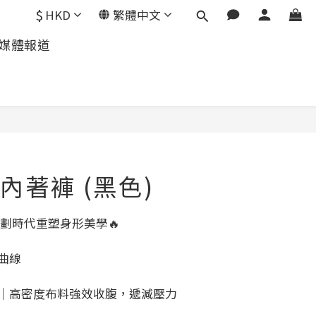
$
HKD
繁體中文
媒體報道
內著褲 (黑色)
 劃時代重塑身形美學🔥
塑曲線
帶｜高密度布料強效收腹，遞減壓力