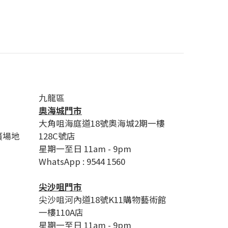
九龍區
奧海城門市
大角咀海庭道18號奧海城2期一樓
廣場地
128C號店
星期一至日 11am - 9pm
WhatsApp : 9544 1560
尖沙咀門市
尖沙咀河內道18號K11購物藝術館
一樓110A店
星期一至日 11am - 9pm