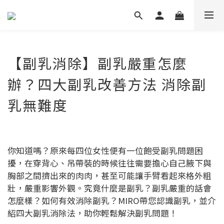
【副乳消除】副乳嚴重怎麼
辦？四大副乳改善方法 消除副
乳無難度
你知道嗎？原來每四位女性便有一位飽受副乳問題困
擾，在穿背心、吊帶裝的時候往往需要擔心自己腋下與
胸部之間擠出來的肉肉，甚至可能讓手臂看起來格外粗
壯，嚴重影響外觀。究竟什麼是副乳？副乳嚴重的話會
怎麼樣？如何有效消除副乳？MIRO帶您認識副乳，並介
紹四大副乳消除法，助你輕鬆解決副乳問題！