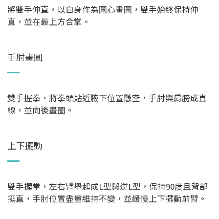
將雙手伸直，以自身作為圓心畫圓，雙手始終保持伸
直，並在最上方合掌。
手肘畫圓
雙手握拳，將拳頭貼近腋下位置懸空，手肘與肩膀成直
線，並向後畫圈。
上下擺動
雙手握拳，左右臂舉起成L型與逆L型，保持90度且背部
挺直，手肘位置盡量維持不變，並緩慢上下擺動前臂。