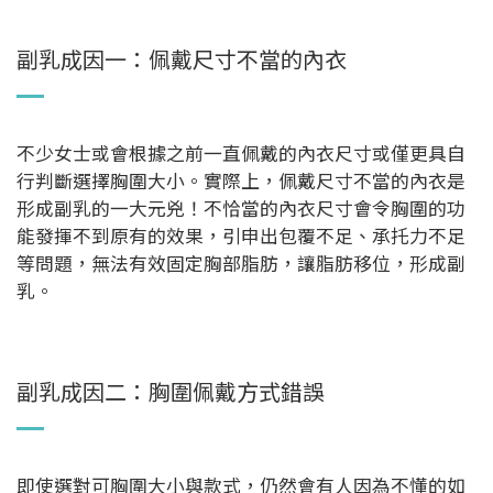
副乳成因一：佩戴尺寸不當的內衣
不少女士或會根據之前一直佩戴的內衣尺寸或僅更具自
行判斷選擇胸圍大小。實際上，佩戴尺寸不當的內衣是
形成副乳的一大元兇！不恰當的內衣尺寸會令胸圍的功
能發揮不到原有的效果，引申出包覆不足、承托力不足
等問題，無法有效固定胸部脂肪，讓脂肪移位，形成副
乳。
副乳成因二：胸圍佩戴方式錯誤
即使選對可胸圍大小與款式，仍然會有人因為不懂的如