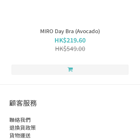
MIRO Day Bra (Avocado)
HK$219.60
HK$549.00
顧客服務
聯絡我們
退換貨政策
貨物運送