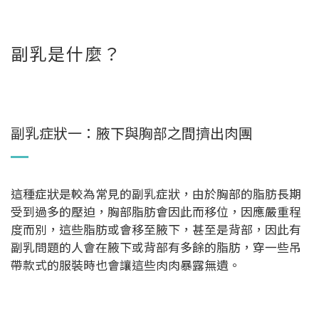
副乳是什麼？
副乳症狀一：腋下與胸部之間擠出肉團
這種症狀是較為常見的副乳症狀，由於胸部的脂肪長期
受到過多的壓迫，胸部脂肪會因此而移位，因應嚴重程
度而別，這些脂肪或會移至腋下，甚至是背部，因此有
副乳問題的人會在腋下或背部有多餘的脂肪，穿一些吊
帶款式的服裝時也會讓這些肉肉暴露無遺。