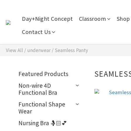
Day+Night Concept
Classroom
Shop 
Contact Us
View All
/
underwear
/
Seamless Panty
SEAMLES
Featured Products
Non-wire 4D
Functional Bra
Functional Shape
Wear
Nursing Bra 🤱🏻💕