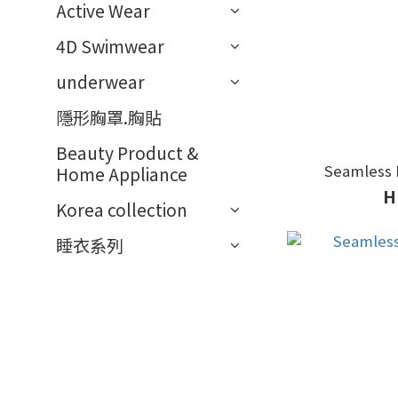
Active Wear
4D Swimwear
underwear
隱形胸罩.胸貼
Beauty Product &
Seamless
Home Appliance
H
Korea collection
睡衣系列