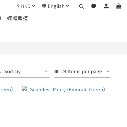
$
HKD
English
惠
媒體報道
Sort by
24 Items per page