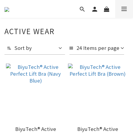
ACTIVE WEAR
Sort by
24 Items per page
BiyuTech®️ Active
BiyuTech®️ Active