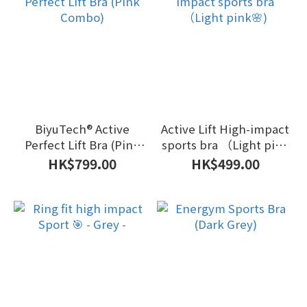
BiyuTech®️ Active
Active Lift High-impact
Perfect Lift Bra (Pink
sports bra （Light pink
Combo)
🌸)
HK$799.00
HK$499.00