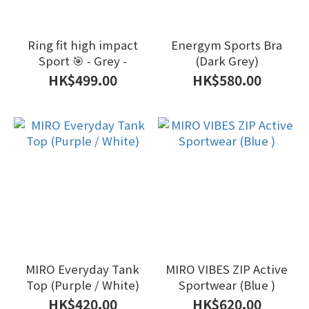
Ring fit high impact
Energym Sports Bra
Sport 🎯 - Grey -
(Dark Grey)
HK$499.00
HK$580.00
MIRO Everyday Tank
MIRO VIBES ZIP Active
Top (Purple / White)
Sportwear (Blue )
HK$420.00
HK$620.00