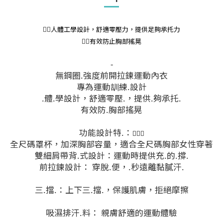
👉🏻人體工學設計，舒適零壓力，提供足夠承托力
👉🏻有效防止胸部搖晃
-
無鋼圈.強度前開拉鍊運動內衣
專為運動訓練.設計
.體.學設計，舒適零壓.，提供.夠承托.
有效防.胸部搖晃
功能設計特.：
🧘🏻‍♀️
全尺碼罩杯，加深胸部容量，適合全尺碼胸部女性穿著
雙細肩帶背.式設計：運動時提供充.的.撐.
前拉鍊設計： 穿脫.便，.秒遠離黏膩汗.
三.擋.：上下三.擋.，保護肌膚，拒絕摩擦
吸濕排汗.料： 親膚舒適的運動體驗