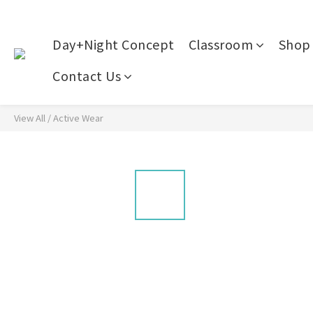
Day+Night Concept
Classroom
Shop 
Contact Us
View All
/
Active Wear