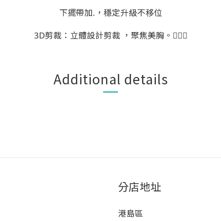
下擺帶加.，穩定升級不移位
🏃🏻‍♀️
3
D剪裁：立體設計剪裁 ，聚焦美胸。
Additional details
分店地址
港島區