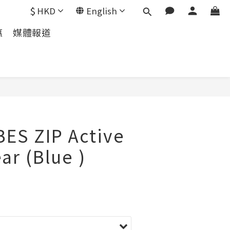
$
HKD
English
惠
媒體報道
BES ZIP Active
ar (Blue )