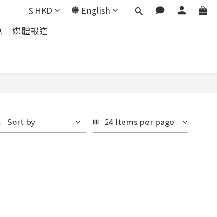
$
HKD
English
惠
媒體報道
Sort by
24 Items per page