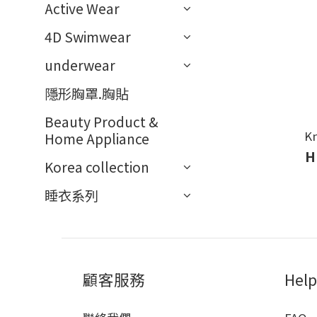
Active Wear
4D Swimwear
underwear
隱形胸罩.胸貼
Beauty Product &
Kn
Home Appliance
H
Korea collection
睡衣系列
顧客服務
Help