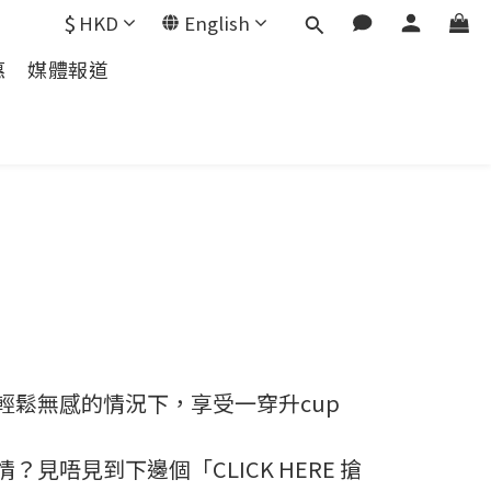
$
HKD
English
惠
媒體報道
您係輕鬆無感的情況下，享受一穿升cup
唔見到下邊個「CLICK HERE 搶