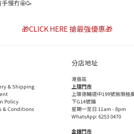
手慢冇🤩🥳
🎁CLICK HERE 搶最強優惠🎁
分店地址
港島區
ery & Shipping
上環門市
ent
上環德輔道中199號無限極
n Policy
下G14號鋪
 & Conditions
星期一至日 11am - 8pm
WhatsApp: 6253 0470
金鐘門市