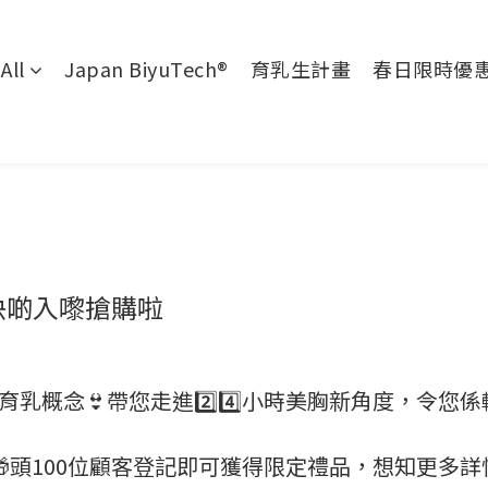
All
Japan BiyuTech®
育乳生計畫
春日限時優
快啲入嚟搶購啦
ht育乳概念👙帶您走進2️⃣4️⃣小時美胸新角度，令
頭100位顧客登記即可獲得限定禮品，想知更多詳情？見