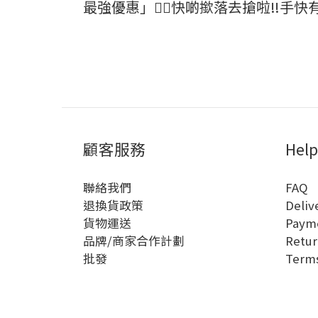
最強優惠」👇🏻快啲撳落去搶啦‼️手快有
顧客服務
Help
聯絡我們
FAQ
退換貨政策
Deliv
貨物運送
Paym
品牌/商家合作計劃
Retur
批發
Terms