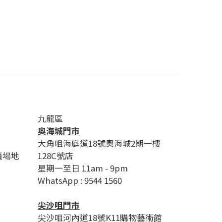
九龍區
奧海城門市
大角咀海庭道18號奧海城2期一樓
廣場地
128C號店
星期一至日 11am - 9pm
WhatsApp : 9544 1560
尖沙咀門市
尖沙咀河內道18號K11購物藝術館