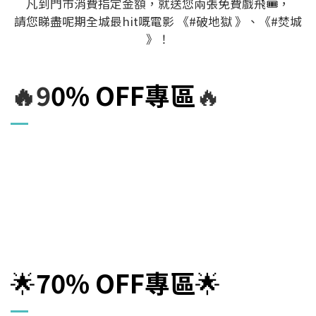
凡到門市消費指定金額，就送您兩張免費戲飛🎟，
請您睇盡呢期全城最hit嘅電影 《#破地獄 》、《#焚城
》！
🔥9
0% OF
F專區
🔥
🌟
70% OFF
專區
🌟