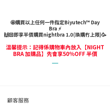
🤩購買以上任何一件指定Biyutech™ Day
Bra ⚡
🙌🏻即享半價購買nightbra 1.0(換購冇上限)🥳
溫馨提示：記得係購物車內放入
【
NIGHT
BRA 加購品
】
先會享50%OFF 半價
顧客服務