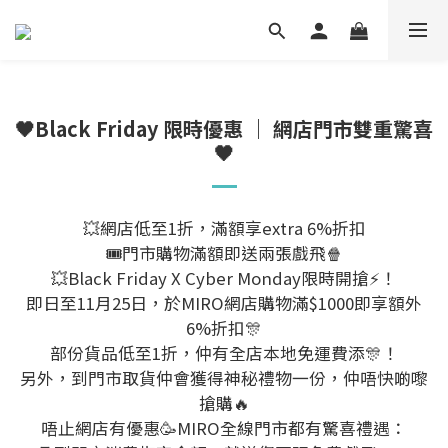
🖤Black Friday 限時優惠 ｜ 網店門市雙重驚喜
🖤
💥網店低至1折，滿額享extra 6%折扣
🎟門市購物滿額即送兩張戲飛🍿
💥Black Friday X Cyber Monday限時開搶⚡！
即日至11月25日，於MIRO網店購物滿$1000即享額外
6%折扣🎊
部份貨品低至1折，仲有全店本地免運費添🎊！
另外，到門市取貨仲會獲得神秘禮物一份，仲唔快啲嚟
搶購🔥
唔止網店有優惠🥳MIRO全線門市都有驚喜禮遇：