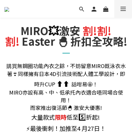
MIRO
💥
激安
割!割!
割!
Easter 🐣 折扣全攻略!
購買
無鋼圈功能內衣之餘，不妨留意MIRO既泳衣水
著👙同樣擁有日本4D引流技術配人體工學設計，即
​
⬆️⬆️
時升CUP
話咁易🤩！
MIRO亦設有高、中、低承托內衣適合唔同場合使
用！
而家推出復活節🐣 激安大優惠!
5️⃣
大量款式
限時
低至
折起!
⚡️最後衝刺！加推至4 月27日！