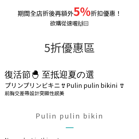
5%
期間全店折後再額外
折扣優惠！
欲購從速喔
🙌🏻
5折優惠區
復活節
🐣
至抵迎夏
選
の
プリンプリンビキニ👙Pulin pulin bikini 👙
前胸交差帶設計突顯性感美
Pulin pulin bikin