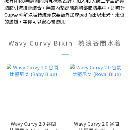
擁有
MIRO
無鋼圈同育乳概念設計，加入
4D
人體工學設計與
脂肪引流技術結合，無需內墊都能將胸部脂肪集中，即時升
Cup
仲解決埋傳統泳衣要額外加厚
pad
而出現走光、走位
🤩
的尷尬，等你可以安心暢游
🏊‍♀️
Wavy Curvy Bikini 熱浪谷間水着
Wavy Curvy 2.0 谷間
Wavy Curvy 2.0 谷間