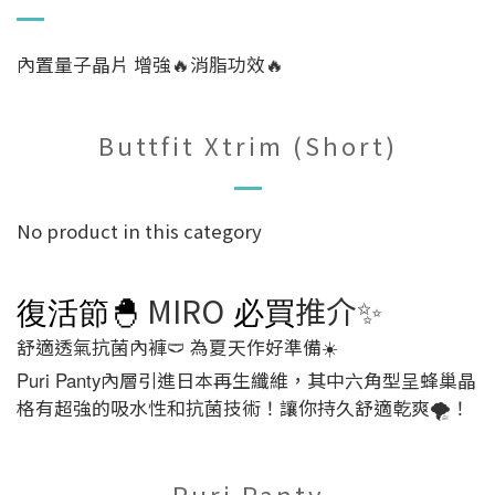
內置量子晶片 增強🔥消脂功效🔥
Buttfit Xtrim (Short)
No product in this category
復活節
🐣
MIRO
必買
推介✨
舒適透氣抗菌內褲🩲 為夏天作好準備
☀️
Puri Panty
內層引進日本再生纖維，其中六角型呈蜂巢晶
格有超強的吸水性和抗菌技術！讓你持久舒適乾爽
！
🌪
Puri Panty