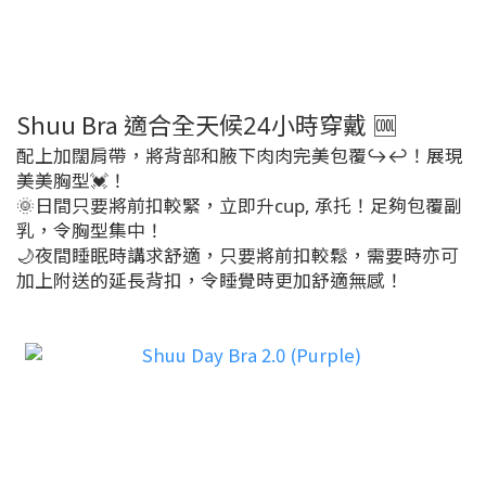
Shuu Bra
🆒
適合全天候24小時穿戴
配上加闊肩帶，將背部和腋下肉肉完美包覆↪️↩️！展現
美美胸型💓！
🌞日間只要將前扣較緊，立即升cup, 承托！足夠包覆副
乳，令胸型集中！
🌙夜間睡眠時講求舒適，只要將前扣較鬆，需要時亦可
加上附送的延長背扣，令睡覺時更加舒適無感！