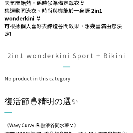
天氣開始熱，係時候準備定戰衣
👙
集運動同泳衣、
時尚與機能於一身嘅
2in1
wonderkini
👙
可根據個人喜好去締造谷間效果，想幾豐滿由您決
定
!
2in1 wonderkini Sport + Bikini
No product in this category
復活節
🐣
精明
選✨
の
Wavy Curvy
《
🏝
熱浪谷間水著
👙
》