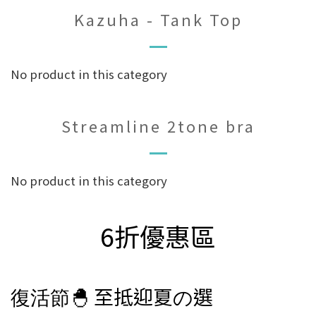
Kazuha - Tank Top
No product in this category
Streamline 2tone bra
No product in this category
6折優惠區
復活節
🐣
至抵迎夏
選
の