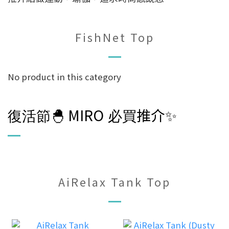
FishNet Top
No product in this category
復活節
🐣
MIRO
必買
推介✨
AiRelax Tank Top