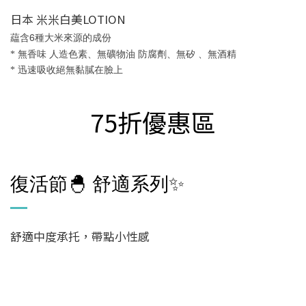
日本 米米白美LOTION
6
藴含
種大米來源的成份
* 無香味 人造色素、
無礦物油 防腐劑、無矽 、無酒精
* 迅速吸收絕無黏膩在臉上
75折優惠區
復活節
🐣
舒適系列✨
舒適中度承托，帶點小性感