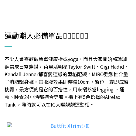
運動潮人必備單品
🏃🏻‍♀️🏃🏻‍♀️
不少人會喜歡做簡單健康操或yoga，而且大家開始將瑜珈
褲當成日常穿搭，荷里活明星Taylor Swift、Gigi Hadid、
Kendall Jenner都喜愛這樣的型格配襯。MIRO強烈推介量
子消脂塑身褲，其收腹效果即時減10cm，臀位一穿即成蜜
桃臀，最方便的是它的百搭性，用來襯衫當legging 、運
動、睡覺24小時都適合穿著。襯上有5色選擇的Airelax
Tank ，隨時就可以在IG大曬靚靚運動相。