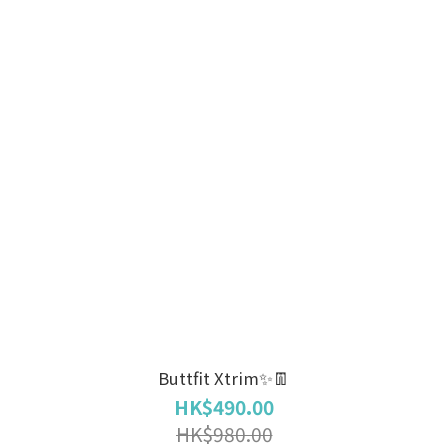
Buttfit Xtrim✨👖
HK$490.00
HK$980.00