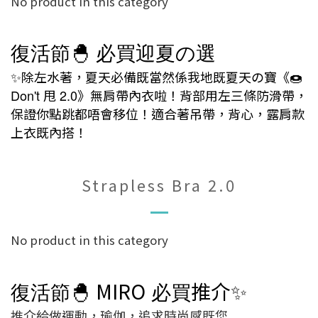
No product in this category
復活節
🐣
必買迎夏
選
の
除左水著，夏天必備既當然係我地既夏天の寶《
✨
🍩
Don't
甩
2.0
》無肩帶內衣啦！背部用左三條防滑帶，
保證你點跳都唔會移位！適合著吊帶，背心，露肩款
上衣既內搭！
Strapless Bra 2.0
No product in this category
復活節
🐣
MIRO
必買
推介✨
推介給做運動，瑜伽，
追求時尚感既您