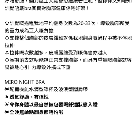
好唔舒服，翻到屋企又點會想繼續著住呢？但係你又知唔知
訓覺唔戴bra其實對胸部健康係唔好架！
💢訓覺嘅過程我地平均翻身次數為20-33次，導致胸部所受
的重力成為巨大嘅負擔
💢支撑整個胸部的皮膚纖維就係我地翻身嘅過程中被不停地
拉伸
💢拉伸嘅次數越多，皮膚纖維受到嘅傷害亦越大
💢長期落去就唔能夠正常支撑胸部，而具有重量嘅胸部就容
易被地心引 力導致外擴或下垂
MIRO NIGHT BRA
🌟配備機能水滴型罩杯及波浪型闊肩帶
透氣舒適、有彈性
🌟
令你身體以最自然被包覆嘅舒適狀態入睡
🌟
全晚無論點翻身都唔怕啦
🌟