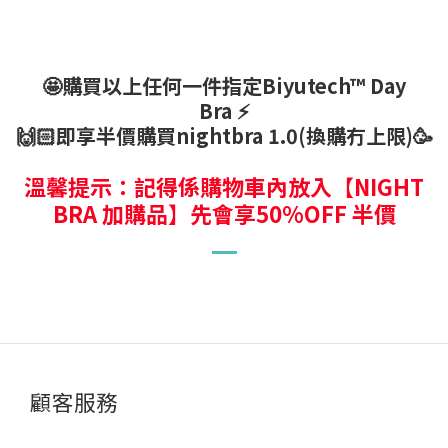
🤩購買以上任何一件指定Biyutech™ Day
Bra ⚡
🙌🏻即享半價購買nightbra 1.0(換購冇上限)🥳
溫馨提示：記得係購物車內放入
【
NIGHT
BRA 加購品
】
先會享50%OFF 半價
顧客服務