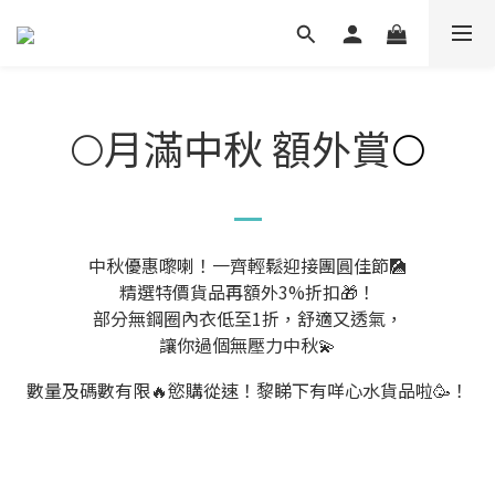
🌕月滿中秋 額外賞
🌕
中秋優惠嚟喇！一齊輕鬆迎接團圓佳節🎑
精選特價貨品再額外3%折扣🎁！
部分無鋼圈內衣低至1折，舒適又透氣，
讓你過個無壓力中秋💫
數量及碼數有限
慾購從速！黎睇下有咩心水貨品啦
！
🔥
🥳