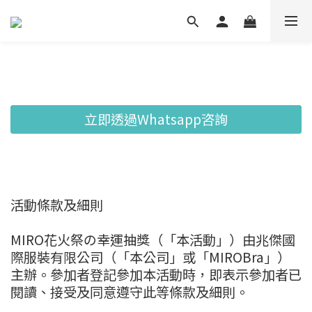
立即透過Whatsapp咨詢
活動條款及細則
MIRO花火祭の幸運抽獎（「本活動」）由兆傑國
際服裝有限公司（「本公司」或「MIROBra」）
主辦。參加者登記參加本活動時，即表示參加者已
閱讀、接受及同意遵守此等條款及細則。