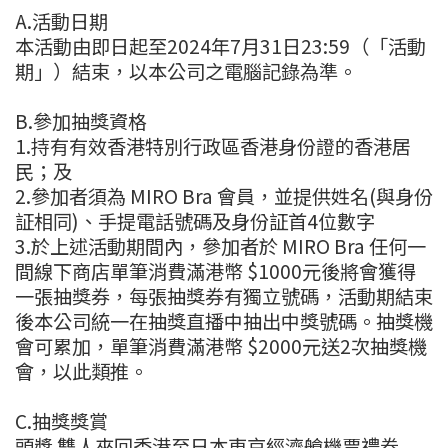
A.活動日期
本活動由即日起至2024年7月31日23:59（「活動
期」）結束，以本公司之電腦記錄為準。
B.參加抽獎資格
1.持有有效香港特別行政區香港身份證的香港居
民；及
2.參加者須為 MIRO Bra 會員，並提供姓名(與身份
証相同)、手提電話號碼及身份証首4位數字
3.於上述活動期間內，參加者於 MIRO Bra 任何一
間線下商店單筆消費滿港幣 $1000元後將會獲得
一張抽獎券，每張抽獎券有獨立號碼，活動期結束
後本公司統一在抽獎直播中抽出中獎號碼。抽獎機
會可累加，單筆消費滿港幣 $2000元送2次抽獎機
會，以此類推。
C.抽獎獎賞
頭獎 雙人來回香港至日本東京經濟艙機票禮券