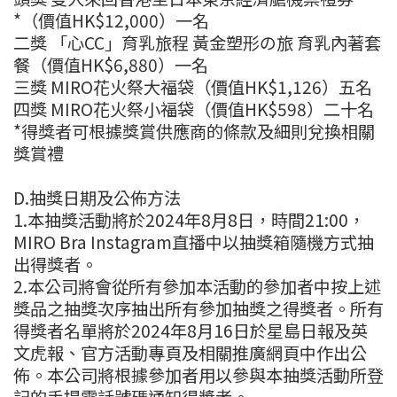
*（價值HK$12,000）一名
二獎 「心CC」育乳旅程 黃金塑形の旅 育乳內著套
餐（價值HK$6,880）一名
三獎 MIRO花火祭大福袋（價值HK$1,126）五名
四獎 MIRO花火祭小福袋（價值HK$598）二十名
*得獎者可根據獎賞供應商的條款及細則兌換相關
獎賞禮
D.抽獎日期及公佈方法
1.本抽獎活動將於2024年8月8日，時間21:00，
MIRO Bra Instagram直播中以抽獎箱隨機方式抽
出得獎者。
2.本公司將會從所有參加本活動的參加者中按上述
獎品之抽獎次序抽出所有參加抽獎之得獎者。所有
得獎者名單將於2024年8月16日於星島日報及英
文虎報、官方活動專頁及相關推廣網頁中作出公
佈。本公司將根據參加者用以參與本抽獎活動所登