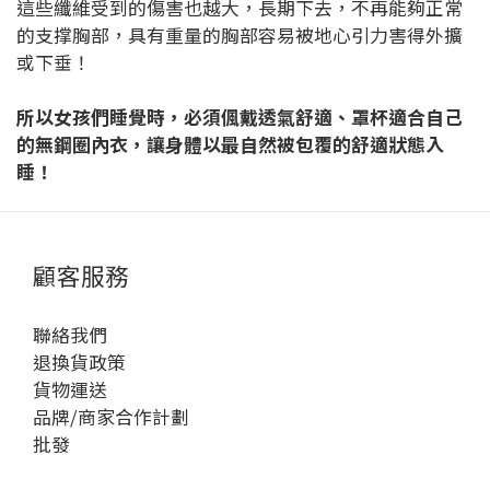
這些纖維受到的傷害也越大，長期下去，不再能夠正常
的支撑胸部，具有重量的胸部容易被地心引力害得外擴
或下垂！
所以女孩們睡覺時，必須偑戴透氣舒適、罩杯適合自己
的無鋼圈內衣，讓身體以最自然被包覆的舒適狀態入
睡！
顧客服務
聯絡我們
退換貨政策
貨物運送
品牌/商家合作計劃
批發