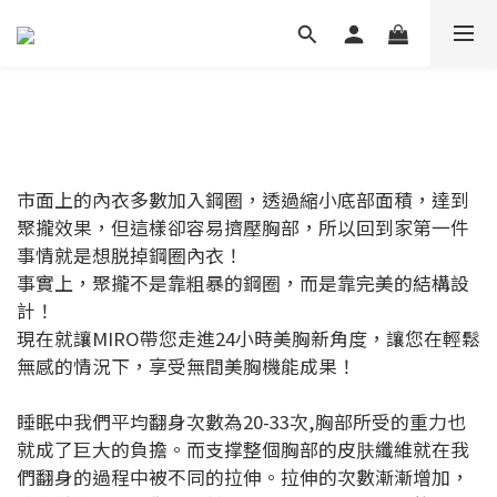
市面上的內衣多數加入鋼圈，透過縮小底部面積，達到
聚攏效果，但這樣卻容易擠壓胸部，所以回到家第一件
事情就是想脱掉鋼圈內衣！
事實上，聚攏不是靠粗暴的鋼圈，而是靠完美的結構設
計！
現在就讓MIRO帶您走進24小時美胸新角度，讓您在輕鬆
無感的情況下，享受無間美胸機能成果！
睡眠中我們平均翻身次數為20-33次,胸部所受的重力也
就成了巨大的負擔。而支撑整個胸部的皮肤纖維就在我
們翻身的過程中被不同的拉伸。拉伸的次數漸漸增加，