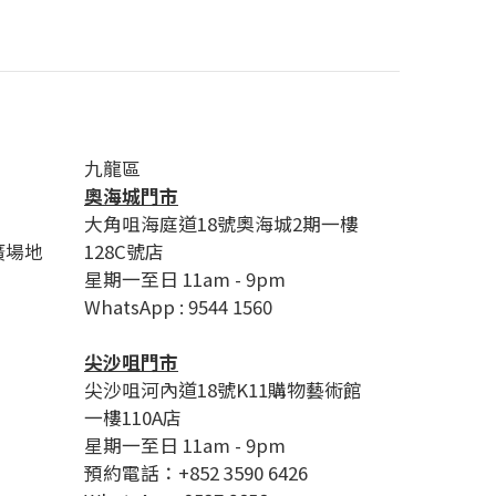
九龍區
奧海城門市
大角咀海庭道18號奧海城2期一樓
廣場地
128C號店
星期一至日 11am - 9pm
WhatsApp : 9544 1560
尖沙咀門市
尖沙咀河內道18號K11購物藝術館
一樓110A店
星期一至日 11am - 9pm
預約電話：+852 3590 6426