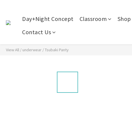
Day+Night Concept
Classroom
Shop 
Contact Us
View All
/
underwear
/
Tsubaki Panty