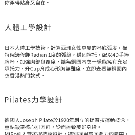
你穿得貼身又自在。
人體工學設計
日本人體工學技術，計算亞洲女性專屬的杯底弧度，獨
特碗邊修飾Radian 1度的弧線，穩固撑托，配以4D手捧
胸杯，加強胸部包覆度，讓無鋼圈內衣一樣能擁有充足
承托力，升Cup育成心形胸無難度，立即查看無鋼圈內
衣香港熱門款式。
Pilates力學設計
德國人Joseph Pilate於1920年創立的提普拉運動概念，
重點鍛鍊核心肌肉群，從而達致美好身段。
MiRo引入普拉提技術設計，特別採用高回彈力的肩帶，