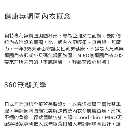
健康無鋼圈內衣概念
獨特專利無鋼圈胸圍杯形，專為亞洲女性而設，去除傳
統內衣附設的鋼圈，比一般內衣更輕柔、無束縛、無壓
力，一年365天全面守護女性乳房健康，不論是大尺碼無
鋼圈內衣抑或小尺碼無鋼圈胸圍，MIRO無鋼圈內衣為你
帶來前所未有的「零感體驗」，輕鬆育成心形胸！
360無縫美學
日式無針無線全覆蓋美胸設計，以高溫燙壓工藝代替車
線，無鋼圈胸圍能完美解決傳統內衣令肌膚留痕、磨擦
不適的負擔，裸感體驗仿如人體second skin，MIRO更
配將獨家專利嵌入式無縫背扣加入無鋼圈胸圍設計，讓