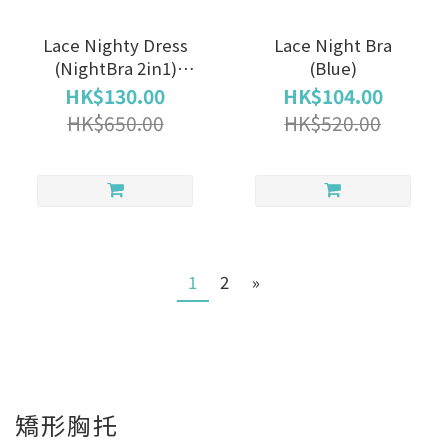
Lace Nighty Dress
Lace Night Bra
(NightBra 2in1)
(Blue)
Grey
HK$130.00
HK$104.00
HK$650.00
HK$520.00
1
2
»
矯形胸托