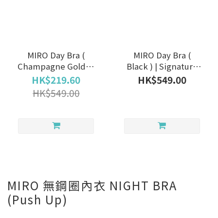
MIRO Day Bra (
MIRO Day Bra (
Champagne Gold ) |
Black ) | Signature
Signature color✴🖋
color✴🖋
HK$219.60
HK$549.00
HK$549.00
MIRO 無鋼圈內衣 NIGHT BRA
(Push Up)