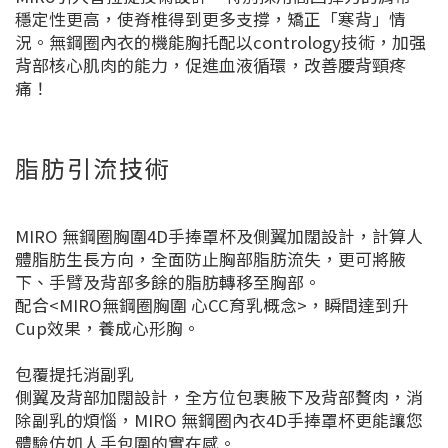
穩定性更高，使脊椎得到更多支撐，矯正「寒背」情
況。無鋼圈內衣的機能胸托配以contrology技術，加强
背部核心肌肉的能力，促進血液循環，改善腰背頸疼
痛！
脂肪引流技術
MIRO 無鋼圈胸圍4D手捧罩杯及側翼加闊設計，計算人
體脂肪生長方向，全面防止胸部脂肪流失，更可將腋
下、手臂及背部多餘的脂肪轉移至胸部。
配合<MIRO無鋼圈胸圍 心CC育乳概念>，瞬間達到升
Cup效果，養成心形胸。
包覆提托消副乳
側翼及背部加闊設計，全方位包裹腋下及背部贅肉，消
除副乳的煩惱，MIRO 無鋼圈內衣4D手捧罩杯更能讓您
體驗仿如人手包圍的實在感。