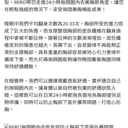
型。MIRO帶您走進24小時無鋼圈內衣美胸新角度，讓您
在輕鬆無感的情況下，享受無間美胸機能成果！
睡眠中我們平均翻身次數為20-33次，胸部所受的重力造
成了巨大的負擔。而支撑整個胸部的皮肤纖維在翻身過
程中會被不斷拉伸。隨著拉伸的次數漸漸增加，這些纖
維受到的傷害也越大，長期下去，容易變得不再能夠正
常的支撑胸部，具有重量的胸部容易被地心引力害得外
擴或下垂。而大尺碼無鋼圈能夠讓你晚間戴著胸圍同樣
保持舒適體驗！
在睡覺時，我們可以選擇偑戴透氣舒適、罩杯適合自己
的無鋼圈內衣，讓身體以最自然被包覆的舒適狀態入
睡。這樣既可以在日常24小時都無負擔地為胸部提供足
夠保護，同時可以防止胸部下垂外擴等問題，打造心形
胸。