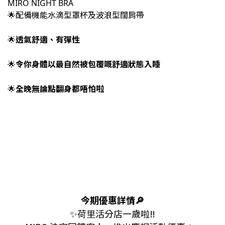
MIRO NIGHT BRA
🌟配備機能水滴型罩杯及波浪型闊肩帶
透氣舒適、有彈性
🌟
令你身體以最自然被包覆嘅舒適狀態入睡
🌟
全晚無論點翻身都唔怕啦
🌟
今期優惠詳情🔎
✨荷里活分店一歲啦‼️