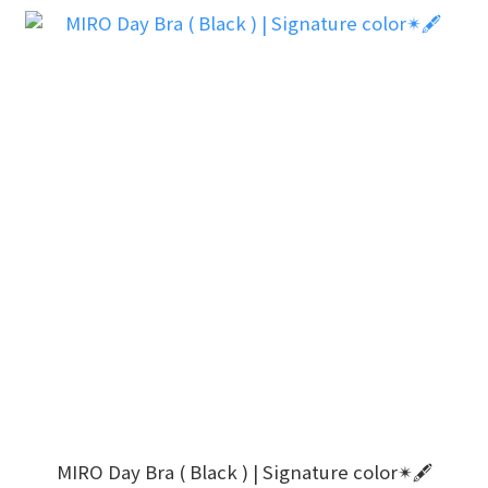
MIRO Day Bra ( Black ) | Signature color✴🖋