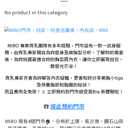
No product in this category
MIRO 專業育乳團隊有多年經驗，門市設有一對一試身服
務，由育乳專家親自為妳度身及做胸型分析，了解妳的需要
後，為妳挑選最適合妳的胸型既內衣。讓你立即展現自信，
散發光芒🤩！
育乳專家亦會為妳解答內衣疑難，更會和妳分享美胸小tips
及保養胸部和胸圍的秘訣！
而且費用全免架！
立即預約到門市感受買
新體驗啦！
Bra
☺️
☎️
按此預約門市
MIRO 現有4間門市
🏠
，分佈於上環、長沙灣、鑽石山荷