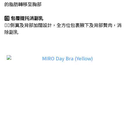
的脂肪轉移至胸部
6️⃣ 包覆提托消副乳
👉🏻
側翼及背部加闊設計，全方位包裹腋下及背部贅肉，消
除副乳