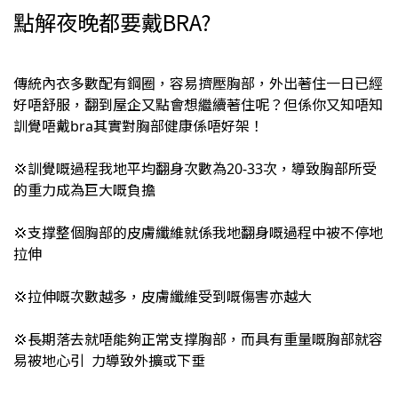
點解夜晚都要戴BRA?
傳統內衣多數配有鋼圈，容易擠壓胸部，外出著住一日已經
好唔舒服，翻到屋企又點會想繼續著住呢？但係你又知唔知
訓覺唔戴bra其實對胸部健康係唔好架！
💢訓覺嘅過程我地平均翻身次數為20-33次，導致胸部所受
的重力成為巨大嘅負擔
💢支撑整個胸部的皮膚纖維就係我地翻身嘅過程中被不停地
拉伸
💢拉伸嘅次數越多，皮膚纖維受到嘅傷害亦越大
💢長期落去就唔能夠正常支撑胸部，而具有重量嘅胸部就容
易被地心引 力導致外擴或下垂