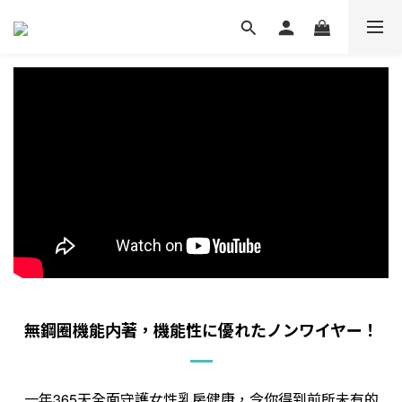
無鋼圈機能内著，機能性に優れたノンワイヤー！
一年
天全面守護女性乳房健康，令你得到前所未有的
365