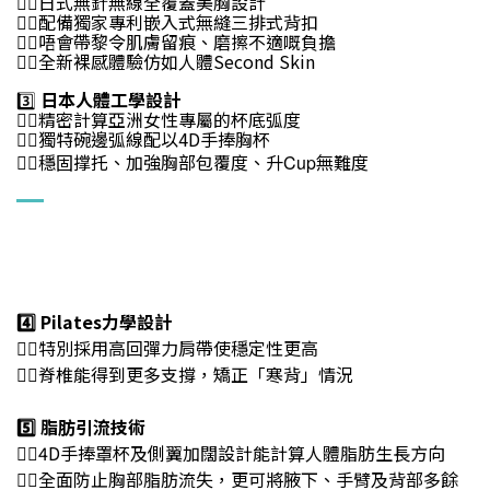
👉🏻日式無針無線全覆蓋美胸設計
👉🏻配備獨家專利嵌入式無縫三排式背扣
👉🏻唔會帶黎令肌膚留痕、磨擦不適嘅負擔
👉🏻全新裸感體驗仿如人體Second Skin
3️⃣
日本人體工學設計
👉🏻精密計算亞洲女性專屬的杯底弧度
👉🏻獨特碗邊弧線配以4D手捧胸杯
穩固撑托、加強胸部包覆度、升
無難度
Cup
👉🏻
4️⃣ Pilates
力學設計
👉🏻
特別採用高回彈力肩帶使穩定性更高
👉🏻
脊椎能得到更多支撐，矯正「寒背」情況
5️⃣ 脂肪引流技術
👉🏻
4D手捧罩杯及側翼加闊設計能計算人體脂肪生長方向
👉🏻
全面防止胸部脂肪流失，更可將腋下、手臂及背部多餘