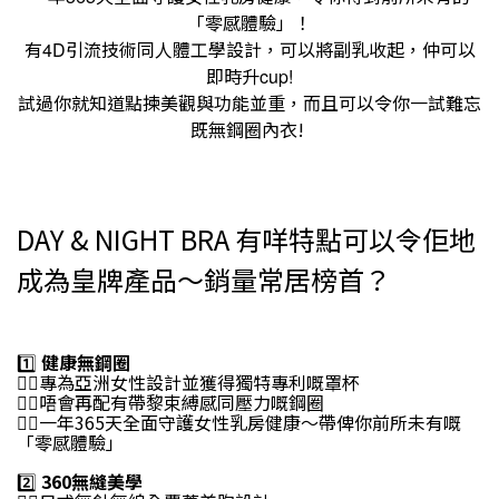
「零感體驗」！
有
引流技術同人體工學設計，可以將副乳收起，仲可以
4D
即時升
cup!
試過你就知道點揀美觀與功能並重，而且可以令你一試難忘
既無鋼圈內衣!
DAY & NIGHT BRA 有咩特點可以令佢地
成為皇牌產品～銷量常居榜首？
1️⃣
健康無鋼圈
👉🏻專為亞洲女性設計並獲得獨特專利嘅罩杯
👉🏻唔會再配有帶黎束縛感同壓力嘅鋼圈
👉🏻一年365天全面守護女性乳房健康～帶俾你前所未有嘅
「零感體驗」
2️⃣
360無縫美學