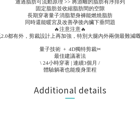
通過脂肪可流動原理 >> 將游離的脂肪有序排列
固定脂肪並收縮脂肪間的空隙
長期穿著量子消脂塑身褲能燃燒脂肪
同時還能暖宮及改善孕後內臟下垂問題
🔥
🔥
注意注意
有嘅2.0都有外，剪裁設計上再加強，特別大腿內外兩側最難減
量子技術 + 4D獨特剪裁✂
最佳建議著法
\ 24小時穿著 | 連續3個月 /
體驗躺著也能瘦身里程
Additional details