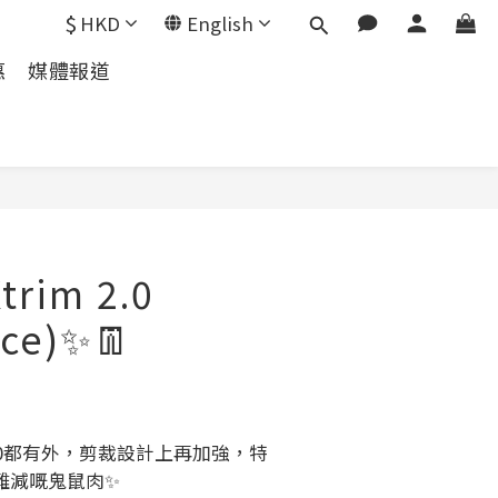
$
HKD
English
惠
媒體報道
Xtrim 2.0
ce)✨👖
2.0都有外，剪裁設計上再加強，特
難減嘅鬼鼠肉✨