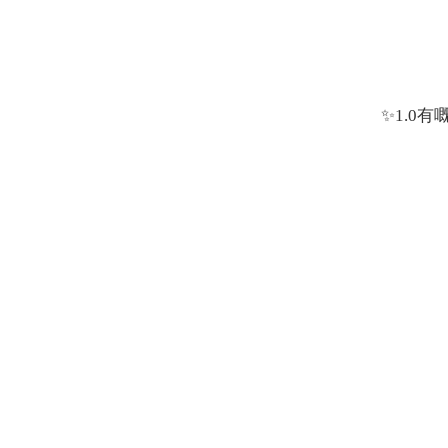
✨
1.0