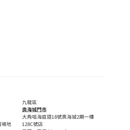
九龍區
奧海城門市
大角咀海庭道18號奧海城2期一樓
廣場地
128C號店