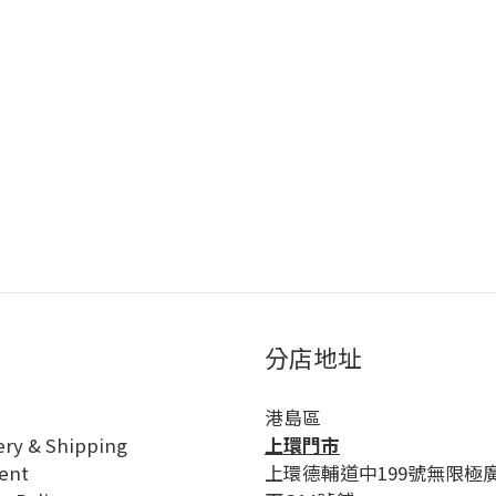
分店地址
港島區
ery & Shipping
上環門市
ent
上環德輔道中199號無限極