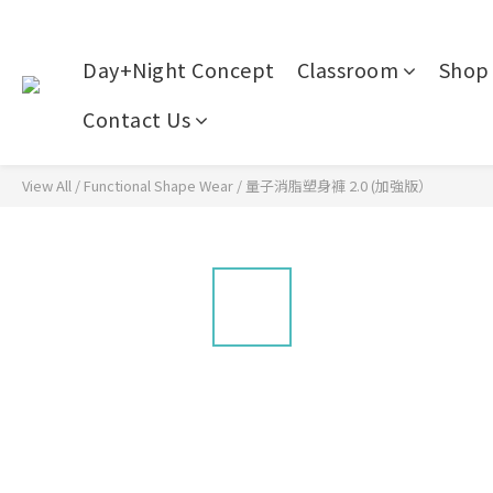
Day+Night Concept
Classroom
Shop 
Contact Us
View All
/
Functional Shape Wear
/
量子消脂塑身褲 2.0 (加強版）