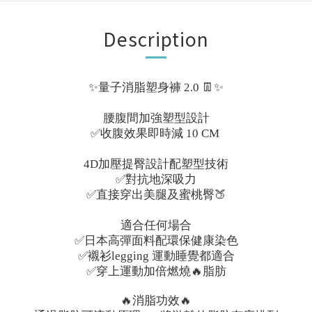
Description
✨量子消脂塑身褲 2.0 👖✨
腰腹間加強塑型設計
✅收腹效果即時減 10 CM
4D加壓提臀設計配塑型技術
✅對抗地深吸力
✅直接穿出美腿及蜜桃臀🍑
適合任何場合
✅日本高彈面料配環保健康染色
✅襯衫legging 運動睡覺都適合
✅穿上運動加倍燃燒🔥脂肪
🔥消脂功效🔥