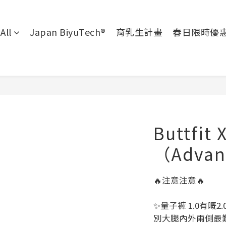
All
Japan BiyuTech®
育乳生計畫
春日限時優
Buttfit 
（Advan
🔥注意注意🔥
✨量子褲 1.0有嘅
別大腿內外兩側最