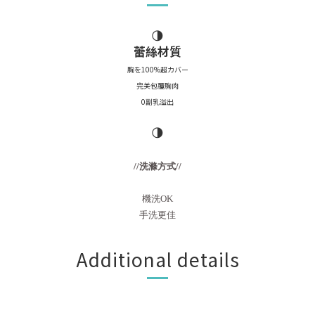
🌗
蕾絲材質
胸を100%超カバー
完美包覆胸肉
0副乳溢出
🌗
//洗滌方式//
機洗OK
手洗更佳
Additional details