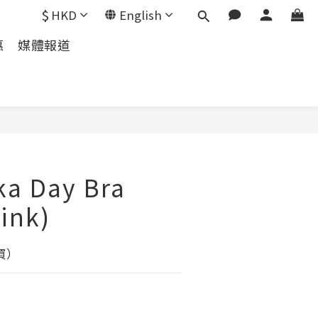
$
HKD
English
惠
媒體報道
ka Day Bra
ink)
買）