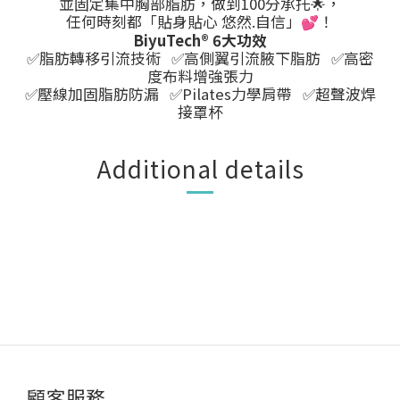
並固定集中胸部脂肪，做到100分承托🌟，
任何時刻都「貼身貼心 悠然.自信」
！
💕
BiyuTech® 6大功效
✅脂肪轉移引流技術 ✅高側翼引流腋下脂肪 ✅高密
度布料增強張力
✅壓線加固脂肪防漏 ✅Pilates力學肩帶 ✅超聲波焊
接罩杯
Additional details
顧客服務