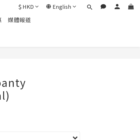
$
HKD
English
惠
媒體報道
panty
l)