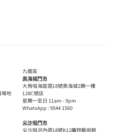
九龍區
奧海城門市
大角咀海庭道18號奧海城2期一樓
廣場地
128C號店
星期一至日 11am - 9pm
WhatsApp : 9544 1560
尖沙咀門市
尖沙咀河內道18號K11購物藝術館