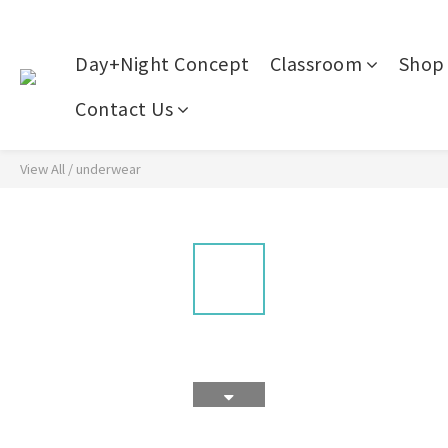
Day+Night Concept
Classroom
Shop 
Contact Us
View All
/
underwear