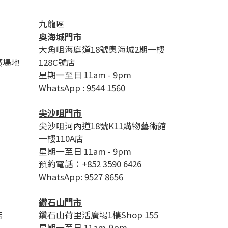
九龍區
奧海城門市
大角咀海庭道18號奧海城2期一樓
廣場地
128C號店
星期一至日 11am - 9pm
WhatsApp : 9544 1560
尖沙咀門市
尖沙咀河內道18號K11購物藝術館
一樓110A店
星期一至日 11am - 9pm
預約電話：+852 3590 6426
WhatsApp: 9527 8656
鑽石山門市
店
鑽石山荷里活廣場1樓Shop 155
星期一至日 11am-9pm