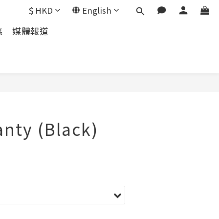
$
HKD
English
惠
媒體報道
anty (Black)