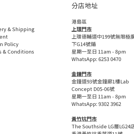
分店地址
港島區
ery & Shipping
上環門市
ent
上環德輔道中199號無限極
n Policy
下G14號鋪
 & Conditions
星期一至日 11am - 8pm
WhatsApp: 6253 0470
金鐘門市
金鐘道93號金鐘廊1樓Lab
Concept D05-06號
星期一至日 11am - 8pm
WhatsApp: 9302 3962
黃竹坑門市
The Southside LG層LG24
香港黃竹坑香葉道11號