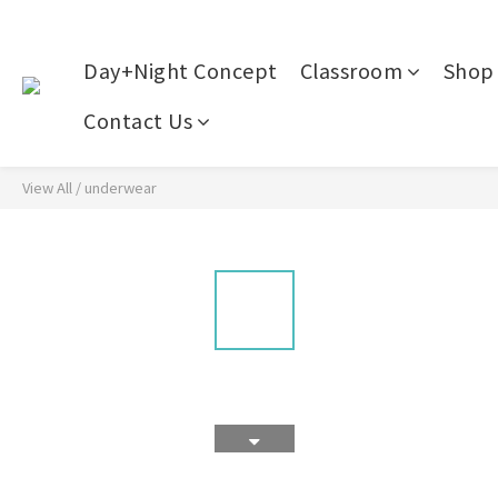
Day+Night Concept
Classroom
Shop 
Contact Us
View All
/
underwear