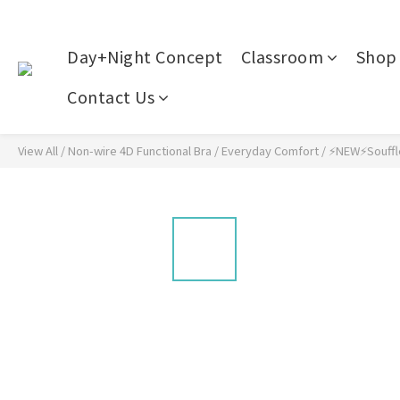
Day+Night Concept
Classroom
Shop 
Contact Us
View All
/
Non-wire 4D Functional Bra
/
Everyday Comfort
/
⚡NEW⚡Souffl