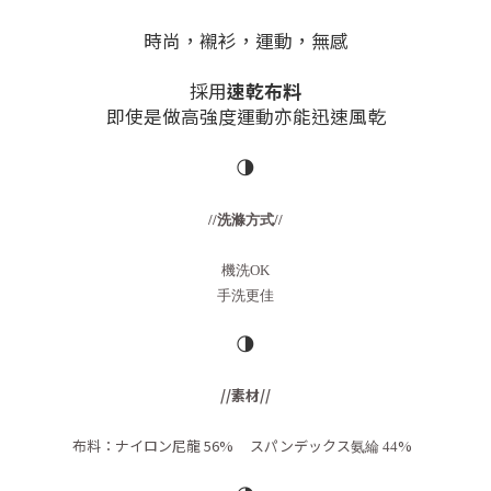
時尚，襯衫，運動，無感
採用
速乾布料
即使是做高強度運動亦能迅速風乾
🌗
//洗滌方式//
機洗OK
手洗更佳
🌗
//素材//
布料：ナイロン尼龍 56% スパンデックス
%
氨綸 44