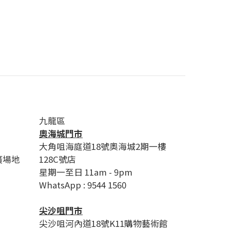
九龍區
奧海城門市
大角咀海庭道18號奧海城2期一樓
廣場地
128C號店
星期一至日 11am - 9pm
WhatsApp : 9544 1560
尖沙咀門市
尖沙咀河內道18號K11購物藝術館