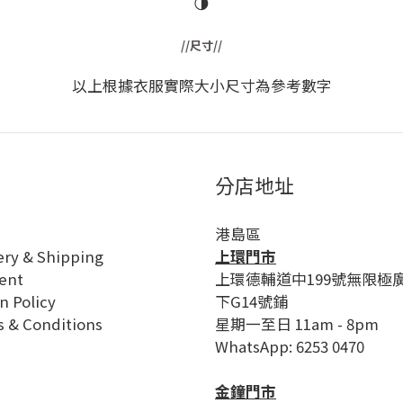
🌗
//尺寸//
以上根據衣服實際大小尺寸為參考數字
分店地址
港島區
ery & Shipping
上環門市
ent
上環德輔道中199號無限極
n Policy
下G14號鋪
 & Conditions
星期一至日 11am - 8pm
WhatsApp: 6253 0470
金鐘門市