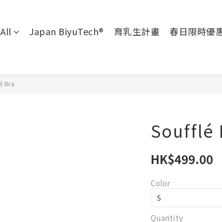
All
Japan BiyuTech®
育乳生計畫
春日限時優
é Bra
Soufflé 
HK$499.00
Color
Quantity