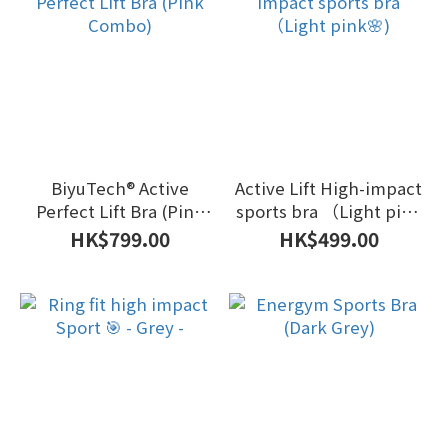
BiyuTech®️ Active
Active Lift High-impact
Perfect Lift Bra (Pink
sports bra （Light pink
Combo)
🌸)
HK$799.00
HK$499.00