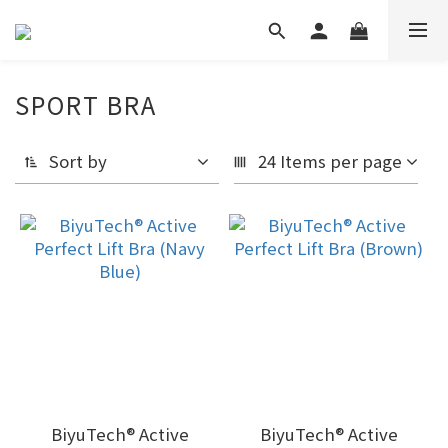
SPORT BRA
Sort by
24 Items per page
BiyuTech®️ Active
BiyuTech®️ Active